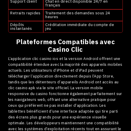
Support client
Chat en direct disponible 24/7 en
français
Retraits rapides
Traitement des demandes sous 24
heures
Dépôts
Créditation immédiate du compte de
instantanés
jeu
Plateformes Compatibles avec
Casino Clic
L’application clic casino ios et la version Android offrent une
compatibilité étendue avec la majorité des appareils mobiles
actuels. Les utilisateurs d’iPhone et d’iPad peuvent
télécharger l’application directement depuis l’App Store,
tandis que les détenteurs d’appareils Android ont accès au
clic casino apk via le site officiel. La version mobile
responsive du casino fonctionne également parfaitement sur
les navigateurs web, offrant une alternative pratique pour
ceux qui préfèrent ne pas installer d’application. Les
tablettes bénéficient d’une interface adaptée qui tire parti
des écrans plus grands pour une expérience visuelle
optimale. Les développeurs maintiennent une compatibilité
avec les systèmes d’exploitation récents tout en assurant le