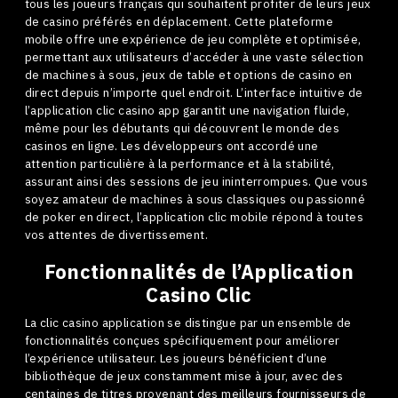
tous les joueurs français qui souhaitent profiter de leurs jeux
de casino préférés en déplacement. Cette plateforme
mobile offre une expérience de jeu complète et optimisée,
permettant aux utilisateurs d’accéder à une vaste sélection
de machines à sous, jeux de table et options de casino en
direct depuis n’importe quel endroit. L’interface intuitive de
l’application clic casino app garantit une navigation fluide,
même pour les débutants qui découvrent le monde des
casinos en ligne. Les développeurs ont accordé une
attention particulière à la performance et à la stabilité,
assurant ainsi des sessions de jeu ininterrompues. Que vous
soyez amateur de machines à sous classiques ou passionné
de poker en direct, l’application clic mobile répond à toutes
vos attentes de divertissement.
Fonctionnalités de l’Application
Casino Clic
La clic casino application se distingue par un ensemble de
fonctionnalités conçues spécifiquement pour améliorer
l’expérience utilisateur. Les joueurs bénéficient d’une
bibliothèque de jeux constamment mise à jour, avec des
centaines de titres provenant des meilleurs fournisseurs de