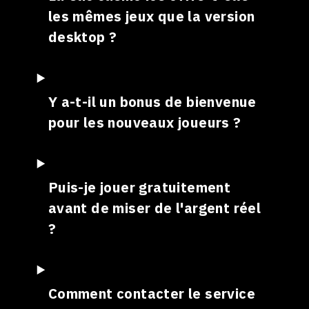
les mêmes jeux que la version
desktop ?
Y a-t-il un bonus de bienvenue
pour les nouveaux joueurs ?
Puis-je jouer gratuitement
avant de miser de l'argent réel
?
Comment contacter le service