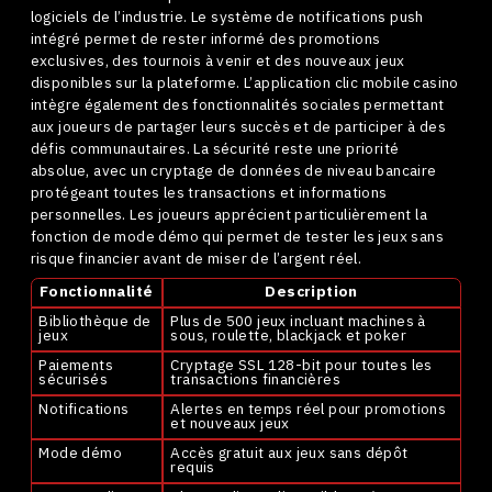
logiciels de l’industrie. Le système de notifications push
intégré permet de rester informé des promotions
exclusives, des tournois à venir et des nouveaux jeux
disponibles sur la plateforme. L’application clic mobile casino
intègre également des fonctionnalités sociales permettant
aux joueurs de partager leurs succès et de participer à des
défis communautaires. La sécurité reste une priorité
absolue, avec un cryptage de données de niveau bancaire
protégeant toutes les transactions et informations
personnelles. Les joueurs apprécient particulièrement la
fonction de mode démo qui permet de tester les jeux sans
risque financier avant de miser de l’argent réel.
Fonctionnalité
Description
Bibliothèque de
Plus de 500 jeux incluant machines à
jeux
sous, roulette, blackjack et poker
Paiements
Cryptage SSL 128-bit pour toutes les
sécurisés
transactions financières
Notifications
Alertes en temps réel pour promotions
et nouveaux jeux
Mode démo
Accès gratuit aux jeux sans dépôt
requis