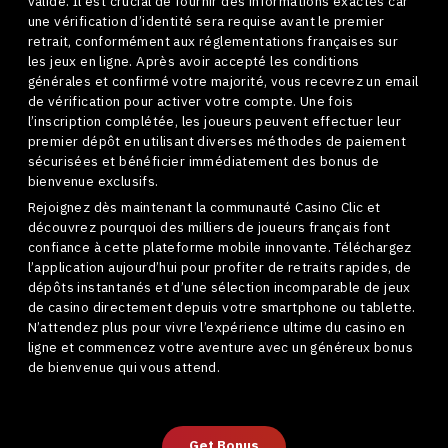
valide. Il est crucial de fournir des informations exactes car
une vérification d’identité sera requise avant le premier
retrait, conformément aux réglementations françaises sur
les jeux en ligne. Après avoir accepté les conditions
générales et confirmé votre majorité, vous recevrez un email
de vérification pour activer votre compte. Une fois
l’inscription complétée, les joueurs peuvent effectuer leur
premier dépôt en utilisant diverses méthodes de paiement
sécurisées et bénéficier immédiatement des bonus de
bienvenue exclusifs.
Rejoignez dès maintenant la communauté Casino Clic et
découvrez pourquoi des milliers de joueurs français font
confiance à cette plateforme mobile innovante. Téléchargez
l’application aujourd’hui pour profiter de retraits rapides, de
dépôts instantanés et d’une sélection incomparable de jeux
de casino directement depuis votre smartphone ou tablette.
N’attendez plus pour vivre l’expérience ultime du casino en
ligne et commencez votre aventure avec un généreux bonus
de bienvenue qui vous attend.
Get Bonus