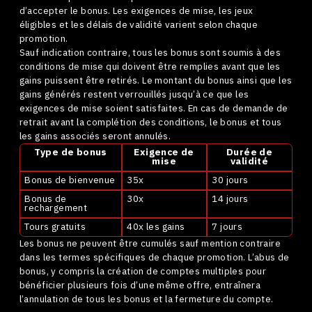
d’accepter le bonus. Les exigences de mise, les jeux
éligibles et les délais de validité varient selon chaque
promotion.
Sauf indication contraire, tous les bonus sont soumis à des
conditions de mise qui doivent être remplies avant que les
gains puissent être retirés. Le montant du bonus ainsi que les
gains générés restent verrouillés jusqu’à ce que les
exigences de mise soient satisfaites. En cas de demande de
retrait avant la complétion des conditions, le bonus et tous
les gains associés seront annulés.
Type de bonus
Exigence de
Durée de
mise
validité
Bonus de bienvenue
35x
30 jours
Bonus de
30x
14 jours
rechargement
Tours gratuits
40x les gains
7 jours
Les bonus ne peuvent être cumulés sauf mention contraire
dans les termes spécifiques de chaque promotion. L’abus de
bonus, y compris la création de comptes multiples pour
bénéficier plusieurs fois d’une même offre, entraînera
l’annulation de tous les bonus et la fermeture du compte.