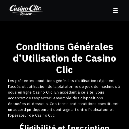
Conditions Générales
d’Utilisation de Casino
Clic
Les présentes conditions générales d’utilisation régissent
l’accès et l’utilisation de la plateforme de jeux de machines à
sous en ligne Casino Clic. En accédant à ce site, vous
acceptez de respecter l’ensemble des dispositions
énoncées ci-dessous. Ces terms and conditions constituent
un accord juridiquement contraignant entre l’utilisateur et
l’opérateur de Casino Clic.
Éligibilité et Inscription