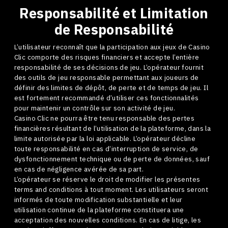
Responsabilité et Limitation
de Responsabilité
L’utilisateur reconnaît que la participation aux jeux de Casino
Clic comporte des risques financiers et accepte l’entière
responsabilité de ses décisions de jeu. L’opérateur fournit
des outils de jeu responsable permettant aux joueurs de
définir des limites de dépôt, de perte et de temps de jeu. Il
est fortement recommandé d’utiliser ces fonctionnalités
pour maintenir un contrôle sur son activité de jeu.
Casino Clic ne pourra être tenu responsable des pertes
financières résultant de l’utilisation de la plateforme, dans la
limite autorisée par la loi applicable. L’opérateur décline
toute responsabilité en cas d’interruption de service, de
dysfonctionnement technique ou de perte de données, sauf
en cas de négligence avérée de sa part.
L’opérateur se réserve le droit de modifier les présentes
terms and conditions à tout moment. Les utilisateurs seront
informés de toute modification substantielle et leur
utilisation continue de la plateforme constituera une
acceptation des nouvelles conditions. En cas de litige, les