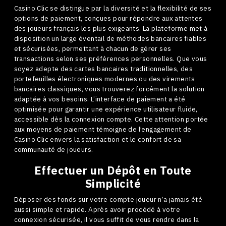
Casino Clic se distingue par la diversité et la flexibilité de ses
options de paiement, conçues pour répondre aux attentes
des joueurs français les plus exigeants. La plateforme met à
disposition un large éventail de méthodes bancaires fiables
et sécurisées, permettant à chacun de gérer ses
transactions selon ses préférences personnelles. Que vous
soyez adepte des cartes bancaires traditionnelles, des
portefeuilles électroniques modernes ou des virements
bancaires classiques, vous trouverez forcément la solution
adaptée à vos besoins. L’interface de paiement a été
optimisée pour garantir une expérience utilisateur fluide,
accessible dès la connexion compte. Cette attention portée
aux moyens de paiement témoigne de l’engagement de
Casino Clic envers la satisfaction et le confort de sa
communauté de joueurs.
Effectuer un Dépôt en Toute
Simplicité
Déposer des fonds sur votre compte joueur n’a jamais été
aussi simple et rapide. Après avoir procédé à votre
connexion sécurisée, il vous suffit de vous rendre dans la