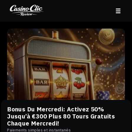
Bonus Du Mercredi: Activez 50%
Jusqu’à €300 Plus 80 Tours Gratuits
Chaque Mercredi!
Paiements simples et instantanés