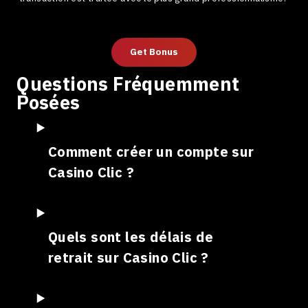
Get Bonus
Questions Fréquemment
Posées
Comment créer un compte sur
Casino Clic ?
Quels sont les délais de
retrait sur Casino Clic ?