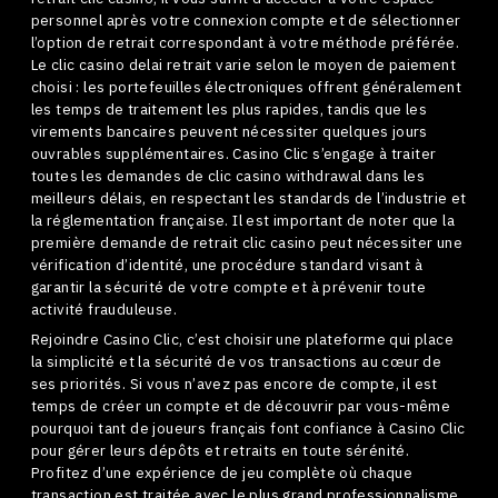
personnel après votre connexion compte et de sélectionner
l’option de retrait correspondant à votre méthode préférée.
Le clic casino delai retrait varie selon le moyen de paiement
choisi : les portefeuilles électroniques offrent généralement
les temps de traitement les plus rapides, tandis que les
virements bancaires peuvent nécessiter quelques jours
ouvrables supplémentaires. Casino Clic s’engage à traiter
toutes les demandes de clic casino withdrawal dans les
meilleurs délais, en respectant les standards de l’industrie et
la réglementation française. Il est important de noter que la
première demande de retrait clic casino peut nécessiter une
vérification d’identité, une procédure standard visant à
garantir la sécurité de votre compte et à prévenir toute
activité frauduleuse.
Rejoindre Casino Clic, c’est choisir une plateforme qui place
la simplicité et la sécurité de vos transactions au cœur de
ses priorités. Si vous n’avez pas encore de compte, il est
temps de créer un compte et de découvrir par vous-même
pourquoi tant de joueurs français font confiance à Casino Clic
pour gérer leurs dépôts et retraits en toute sérénité.
Profitez d’une expérience de jeu complète où chaque
transaction est traitée avec le plus grand professionnalisme.